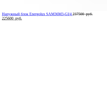
Первона
Наружный блок Energolux SAM36M3-GI/4
237500
руб.
Текущая
цена
225600
руб.
цена:
составля
225600
237500
руб..
руб..