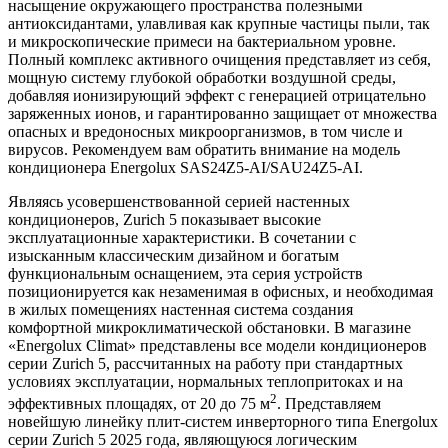
насыщение окружающего пространства полезными
антиоксидантами, улавливая как крупные частицы пыли, так
и микроскопические примеси на бактериальном уровне.
Полный комплекс активного очищения представляет из себя,
мощную систему глубокой обработки воздушной среды,
добавляя ионизирующий эффект с генерацией отрицательно
заряженных ионов, и гарантированно защищает от множества
опасных и вредоносных микроорганизмов, в том числе и
вирусов. Рекомендуем вам обратить внимание на модель
кондиционера Energolux SAS24Z5-AI/SAU24Z5-AI.
Являясь усовершенствованной серией настенных
кондиционеров, Zurich 5 показывает высокие
эксплуатационные характеристики. В сочетании с
изысканным классическим дизайном и богатым
функциональным оснащением, эта серия устройств
позиционируется как незаменимая в офисных, и необходимая
в жилых помещениях настенная система создания
комфортной микроклиматической обстановки. В магазине
«Energolux Climat» представлены все модели кондиционеров
серии Zurich 5, рассчитанных на работу при стандартных
условиях эксплуатации, нормальных теплопритоках и на
2
эффективных площадях, от 20 до 75 м
. Представляем
новейшую линейку плит-систем инверторного типа Energolux
серии Zurich 5 2025 года, являющуюся логическим