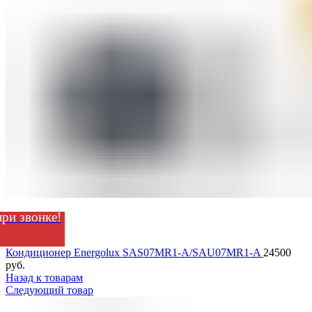
ри звонке!
Кондиционер Energolux SAS07MR1-A/SAU07MR1-A
24500
руб.
Назад к товарам
Следующий товар