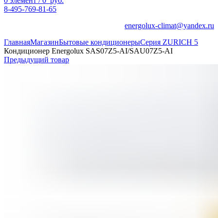
0
элемент
/
0
руб.
8-495-769-81-65
energolux-climat@yandex.ru
Главная
Магазин
Бытовые кондиционеры
Серия ZURICH 5
Кондиционер Energolux SAS07Z5-AI/SAU07Z5-AI
Предыдущий товар