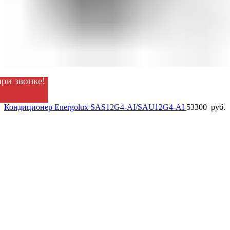
ри звонке!
Кондиционер Energolux SAS12G4-AI/SAU12G4-AI
53300
руб.