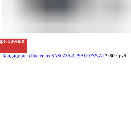
ри звонке!
Кондиционер Energolux SAS07Z5-AI/SAU07Z5-AI
33800
руб.