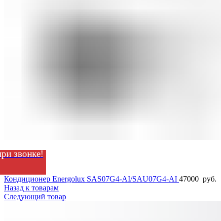
ри звонке!
Кондиционер Energolux SAS07G4-AI/SAU07G4-AI
47000
руб.
Назад к товарам
Следующий товар