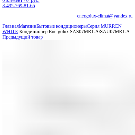
0
элемент
/
0
руб.
8-495-769-81-65
energolux-climat@yandex.ru
Главная
Магазин
Бытовые кондиционеры
Серия MURREN
WHITE
Кондиционер Energolux SAS07MR1-A/SAU07MR1-A
Предыдущий товар