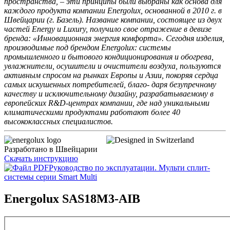
пространства, – эти принципы были выбраны как основа для
каждого продукта компании Energolux, основанной в 2010 г. в
Швейцарии (г. Базель). Название компании, состоящее из двух
частей Energy и Luxury, получило свое отражение в девизе
бренда: «Инновационная энергия комфорта». Сегодня изделия,
производимые под брендом Energolux: системы
промышленного и бытового кондиционирования и обогрева,
увлажнители, осушители и очистители воздуха, пользуются
активным спросом на рынках Европы и Азии, покоряя сердца
самых искушенных потребителей, благо- даря безупречному
качеству и исключительному дизайну, разрабатываемому в
европейских R&D-центрах компании, где над уникальными
климатическими продуктами работают более 40
высококлассных специалистов.
Разработано в Швейцарии
Скачать инструкцию
Руководство по эксплуатации. Мульти сплит-
системы серии Smart Multi
Energolux SAS18M3-AIB