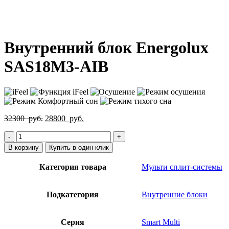
Нажмите, чтобы увеличить
Внутренний блок Energolux
SAS18M3-AIB
Первоначальная
Текущая
32300
руб.
28800
руб.
цена
цена:
Количество
составляла
28800
товара
32300
руб..
В корзину
Купить в один клик
Внутренний
руб..
блок
Категория товара
Мульти сплит-системы
Energolux
SAS18M3-
AIB
Подкатегория
Внутренние блоки
Серия
Smart Multi