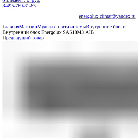
0
элемент
/
0
руб.
8-495-769-81-65
energolux-climat@yandex.ru
Главная
Магазин
Мульти сплит-системы
Внутренние блоки
Внутренний блок Energolux SAS18M3-AIB
Предыдущий товар