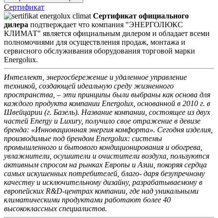
Сертификат
Сертификат официального
дилера
подтверждает что компания "ЭНЕРГОЛЮКС
КЛИМАТ" является официальным дилером и обладает всеми
полномочиями для осуществления продаж, монтажа и
сервисного обслуживания оборудования торговой марки
Energolux.
Интеллект, энергосбережение и удаленное управление
техникой, создающей идеальную среду жизненного
пространства, – эти принципы были выбраны как основа для
каждого продукта компании Energolux, основанной в 2010 г. в
Швейцарии (г. Базель). Название компании, состоящее из двух
частей Energy и Luxury, получило свое отражение в девизе
бренда: «Инновационная энергия комфорта». Сегодня изделия,
производимые под брендом Energolux: системы
промышленного и бытового кондиционирования и обогрева,
увлажнители, осушители и очистители воздуха, пользуются
активным спросом на рынках Европы и Азии, покоряя сердца
самых искушенных потребителей, благо- даря безупречному
качеству и исключительному дизайну, разрабатываемому в
европейских R&D-центрах компании, где над уникальными
климатическими продуктами работают более 40
высококлассных специалистов.