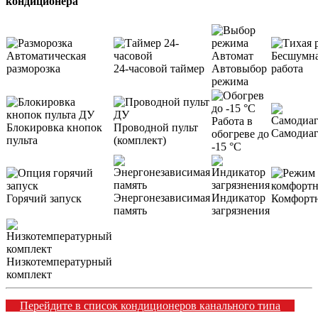
кондиционера
Автоматическая
Бесшумн
разморозка
24-часовой таймер
Автовыбор
работа
режима
Работа в
Блокировка кнопок
Проводной пульт
Самодиаг
обогреве до
пульта
(комплект)
-15 °С
Энергонезависимая
Индикатор
Горячий запуск
Комфорт
память
загрязнения
Низкотемпературный
комплект
Перейдите в список кондиционеров канального типа