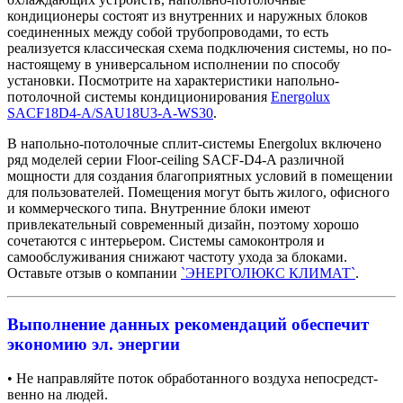
кондиционеры состоят из внутренних и наружных блоков
соединенных между собой трубопроводами, то есть
реализуется классическая схема подключения системы, но по-
настоящему в универсальном исполнении по способу
установки. Посмотрите на характеристики напольно-
потолочной системы кондиционирования
Energolux
SACF18D4-A/SAU18U3-A-WS30
.
В напольно-потолочные сплит-системы Energolux включено
ряд моделей серии Floor-ceiling SACF-D4-A различной
мощности для создания благоприятных условий в помещении
для пользователей. Помещения могут быть жилого, офисного
и коммерческого типа. Внутренние блоки имеют
привлекательный современный дизайн, поэтому хорошо
сочетаются с интерьером. Системы самоконтроля и
самообслуживания снижают частоту ухода за блоками.
Оставьте отзыв о компании
`ЭНЕРГОЛЮКС КЛИМАТ`
.
Выполнение данных рекомендаций обеспечит
экономию эл. энергии
• Не направ­ляй­те по­ток об­ра­бо­тан­но­го воз­ду­ха не­по­сред­ст­
вен­но на лю­дей.