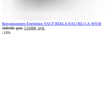
Кондиционер Energolux SACF36D4-A/SAU36U3-A-WS30
Первоначальная
Текущая
168100
руб.
131000
руб.
цена
цена:
-14%
составляла
131000
168100
руб..
руб..