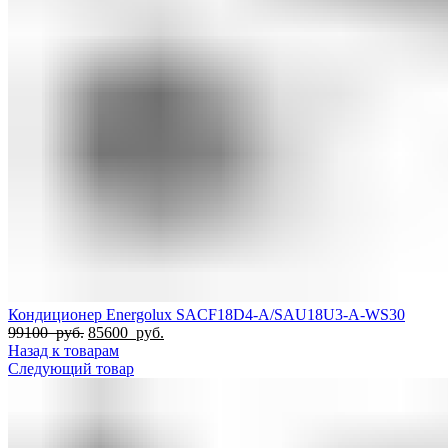
Кондиционер Energolux SACF18D4-A/SAU18U3-A-WS30
Первоначальная
Текущая
99100
руб.
85600
руб.
цена
цена:
Назад к товарам
составляла
85600
Следующий товар
99100
руб..
руб..