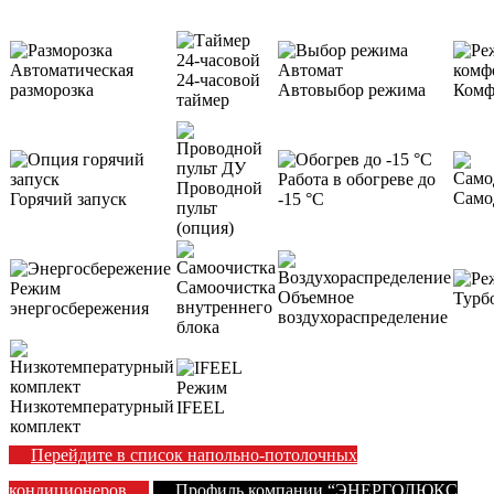
Автоматическая
24-часовой
разморозка
Автовыбор режима
Комф
таймер
Работа в обогреве до
Проводной
Само
Горячий запуск
-15 °С
пульт
(опция)
Самоочистка
Режим
Объемное
Турб
внутреннего
энергосбережения
воздухораспределение
блока
Режим
Низкотемпературный
IFEEL
комплект
Перейдите в список напольно-потолочных
кондиционеров
Профиль компании “ЭНЕРГОЛЮКС