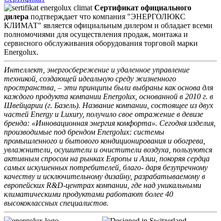
Сертификат официального
дилера
подтверждает что компания "ЭНЕРГОЛЮКС
КЛИМАТ" является официальным дилером и обладает всеми
полномочиями для осуществления продаж, монтажа и
сервисного обслуживания оборудования торговой марки
Energolux.
Интеллект, энергосбережение и удаленное управление
техникой, создающей идеальную среду жизненного
пространства, – эти принципы были выбраны как основа для
каждого продукта компании Energolux, основанной в 2010 г. в
Швейцарии (г. Базель). Название компании, состоящее из двух
частей Energy и Luxury, получило свое отражение в девизе
бренда: «Инновационная энергия комфорта». Сегодня изделия,
производимые под брендом Energolux: системы
промышленного и бытового кондиционирования и обогрева,
увлажнители, осушители и очистители воздуха, пользуются
активным спросом на рынках Европы и Азии, покоряя сердца
самых искушенных потребителей, благо- даря безупречному
качеству и исключительному дизайну, разрабатываемому в
европейских R&D-центрах компании, где над уникальными
климатическими продуктами работают более 40
высококлассных специалистов.