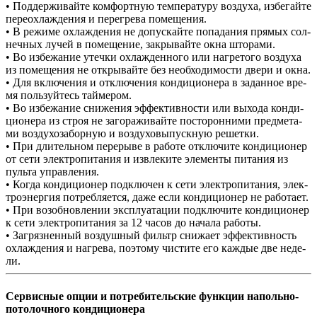
• Под­дер­жи­вай­те ком­форт­ную тем­пе­ра­ту­ру воз­ду­ха, из­бе­гай­те
пе­ре­ох­лаж­де­ния и пе­ре­гре­ва по­ме­ще­ния.
• В ре­жи­ме ох­лаж­де­ния не до­пу­с­кай­те по­па­да­ния пря­мых сол­
неч­ных лу­чей в по­ме­ще­ние, за­кры­вай­те ок­на што­ра­ми.
• Во из­бе­жа­ние утеч­ки ох­лаж­ден­но­го или на­гре­то­го воз­ду­ха
из по­ме­ще­ния не от­кры­вай­те без не­об­хо­ди­мо­с­ти две­ри и ок­на.
• Для вклю­че­ния и от­клю­че­ния кон­ди­ци­о­не­ра в за­дан­ное вре­
мя поль­зуй­тесь тай­ме­ром.
• Во из­бе­жа­ние сни­же­ния эф­фек­тив­но­с­ти или вы­хо­да кон­ди­
ци­о­не­ра из строя не за­го­ра­жи­вай­те по­сто­рон­ними пред­ме­та­
ми воз­ду­хо­за­бор­ную и воз­ду­хо­вы­пу­ск­ную ре­шет­ки.
• При дли­тель­ном пе­ре­ры­ве в ра­бо­те от­клю­чи­те кон­ди­ци­о­нер
от се­ти эле­к­т­ро­пи­та­ния и из­вле­ки­те эле­мен­ты пи­та­ния из
пуль­та уп­равления.
• Ког­да кон­ди­ци­о­нер под­клю­чен к се­ти эле­к­т­ро­пи­та­ния, эле­к­
т­ро­энер­гия по­треб­ля­ет­ся, да­же ес­ли кон­ди­ци­о­нер не ра­бо­та­ет.
• При во­зоб­нов­ле­нии экс­плу­а­та­ции под­клю­чи­те кон­ди­ци­о­нер
к се­ти эле­к­т­ро­пи­та­ния за 12 ча­сов до на­ча­ла ра­бо­ты.
• За­гряз­нен­ный воз­душ­ный фильтр сни­жа­ет эф­фек­тив­ность
ох­лаж­де­ния и на­гре­ва, по­это­му чи­с­ти­те его каж­дые две не­де­
ли.
Сервисные опции и потребительские функции напольно-
потолочного кондиционера