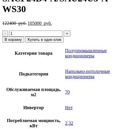
WS30
Первоначальная
Текущая
122400
руб.
105000
руб.
цена
цена:
Количество
составляла
105000
товара
122400
руб..
В корзину
Купить в один клик
Кондиционер
руб..
Energolux
Полупромышленные
Категория товара
SACF24D4-
кондиционеры
A/SAU24U3-
A-
WS30
Напольно-потолочные
Подкатегория
кондиционеры
Обслуживаемая площадь,
70
м2
Инвертор
Нет
Потребляемая мощность,
2,32
кВт