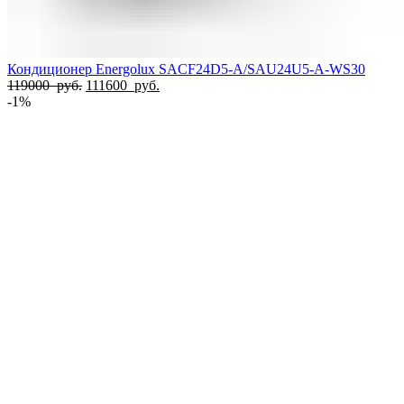
Кондиционер Energolux SACF24D5-A/SAU24U5-A-WS30
Первоначальная
Текущая
119000
руб.
111600
руб.
цена
цена:
-1%
составляла
111600
119000
руб..
руб..