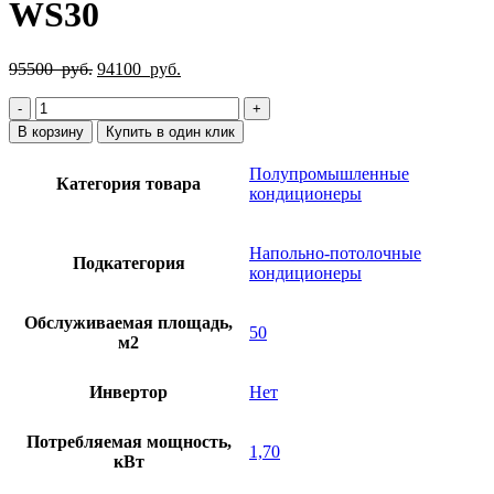
WS30
Первоначальная
Текущая
95500
руб.
94100
руб.
цена
цена:
Количество
составляла
94100
товара
95500
руб..
В корзину
Купить в один клик
Кондиционер
руб..
Energolux
Полупромышленные
Категория товара
SACF18D5-
кондиционеры
A/SAU18U5-
A-
WS30
Напольно-потолочные
Подкатегория
кондиционеры
Обслуживаемая площадь,
50
м2
Инвертор
Нет
Потребляемая мощность,
1,70
кВт