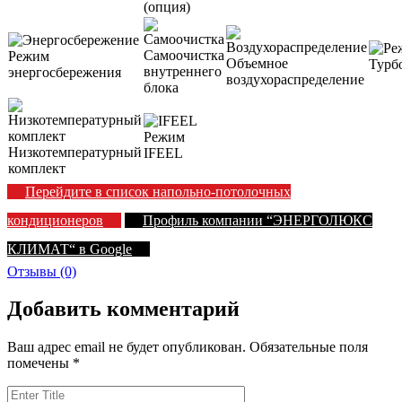
(опция)
Самоочистка
Режим
Объемное
Турб
внутреннего
энергосбережения
воздухораспределение
блока
Режим
Низкотемпературный
IFEEL
комплект
Перейдите в список напольно-потолочных
кондиционеров
Профиль компании “ЭНЕРГОЛЮКС
КЛИМАТ“ в Google
Отзывы (0)
Добавить комментарий
Ваш адрес email не будет опубликован.
Обязательные поля
помечены
*