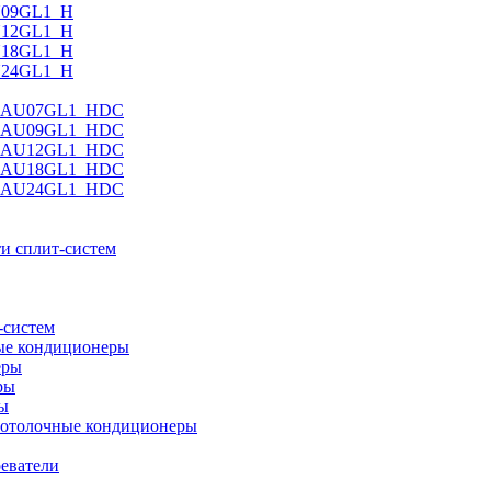
U09GL1_H
U12GL1_H
U18GL1_H
U24GL1_H
ESAU07GL1_HDC
ESAU09GL1_HDC
ESAU12GL1_HDC
ESAU18GL1_HDC
ESAU24GL1_HDC
и сплит-систем
-систем
е кондиционеры
еры
ры
ы
отолочные кондиционеры
еватели