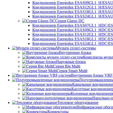
Кондиционер Energolux ESAS09GL1_H/ESA
Кондиционер Energolux ESAS12GL1_H/ESA
Кондиционер Energolux ESAS18GL1_H/ESA
Кондиционер Energolux ESAS24GL1_H/ESA
Серия Glarus DC
Кондиционер Energolux ESAS07GL1_HDC/
Кондиционер Energolux ESAS09GL1_HDC/
Кондиционер Energolux ESAS12GL1_HDC/
Кондиционер Energolux ESAS18GL1_HDC/
Кондиционер Energolux ESAS24GL1_HDC/
Мульти сплит-системы
Внутренние блоки
Комплекты мульт
Наружные блоки
Серия Big Multi
Серия Smart Multi
Внутренние блоки VRF
Полупромышленны
Канальные кондицион
Кассетные кондиционе
Колонные кондиционер
Напольно-п
Тепловое оборудование
Инфракрасные обогр
Конвекторы