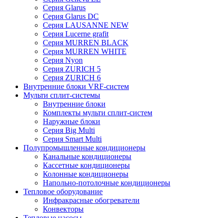
Серия Glarus
Серия Glarus DC
Серия LAUSANNE NEW
Серия Lucerne grafit
Серия MURREN BLACK
Серия MURREN WHITE
Серия Nyon
Серия ZURICH 5
Серия ZURICH 6
Внутренние блоки VRF-систем
Мульти сплит-системы
Внутренние блоки
Комплекты мульти сплит-систем
Наружные блоки
Серия Big Multi
Серия Smart Multi
Полупромышленные кондиционеры
Канальные кондиционеры
Кассетные кондиционеры
Колонные кондиционеры
Напольно-потолочные кондиционеры
Тепловое оборудование
Инфракрасные обогреватели
Конвекторы
Тепловые насосы