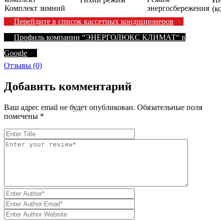
Комплект зимний
энергосбережения
(к
Перейдите в список кассетных кондиционеров
Профиль компании “ЭНЕРГОЛЮКС КЛИМАТ“ в
Google
Отзывы (0)
Добавить комментарий
Ваш адрес email не будет опубликован.
Обязательные поля
помечены
*