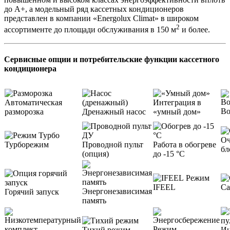
до А+, а модельный ряд кассетных кондиционеров
представлен в компании «Energolux Climat» в широком
2
ассортименте до площади обслуживания в 150 м
и более.
Сервисные опции и потребительские функции кассетного
кондиционера
Автоматическая
Интеграция в
Во
разморозка
Дренажный насос
«умный дом»
Оч
Турборежим
Проводной пульт
Работа в обогреве
бл
(опция)
до -15 °С
Режим
IFEEL
Са
Энергонезависимая
Горячий запуск
память
Режим
Тихий режим
Ин