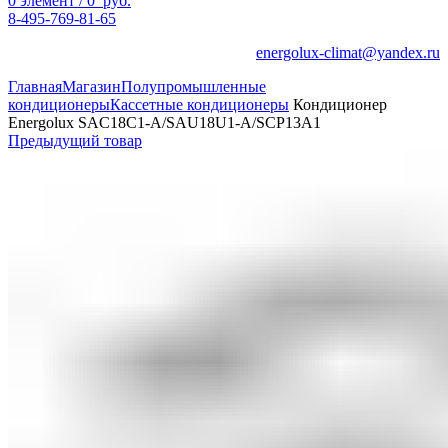
0
элемент
/
0
руб.
8-495-769-81-65
energolux-climat@yandex.ru
Главная
Магазин
Полупромышленные
кондиционеры
Кассетные кондиционеры
Кондиционер
Energolux SAC18C1-A/SAU18U1-A/SCP13A1
Предыдущий товар