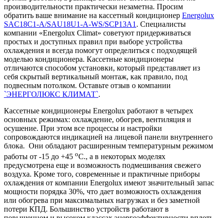
производительности практически незаметна. Просим
обратить ваше внимание на кассетный кондиционер
Energolux
SAC18C1-A/SAU18U1-A-WS/SCP13A1
. Специалисты
компании «Energolux Climat» советуют придерживаться
простых и доступных правил при выборе устройства
охлаждения и всегда помогут определиться с подходящей
моделью кондиционера. Кассетные кондиционеры
отличаются способом установки, который представляет из
себя скрытый вертикальный монтаж, как правило, под
подвесным потолком. Оставьте отзыв о компании
`ЭНЕРГОЛЮКС КЛИМАТ`
.
Кассетные кондиционеры Energolux работают в четырех
основных режимах: охлаждение, обогрев, вентиляция и
осушение. При этом все процессы и настройки
сопровождаются индикацией на лицевой панели внутреннего
блока. Они обладают расширенным температурным режимом
о
работы от -15 до +45
С., а в некоторых моделях
предусмотрена еще и возможность подмешивания свежего
воздуха. Кроме того, современные и практичные приборы
охлаждения от компании Energolux имеют значительный запас
мощности порядка 30%, что дает возможность охлаждения
или обогрева при максимальных нагрузках и без заметной
потери КПД. Большинство устройств работают в
повышенном и высоком классах энергоэффективности вплоть