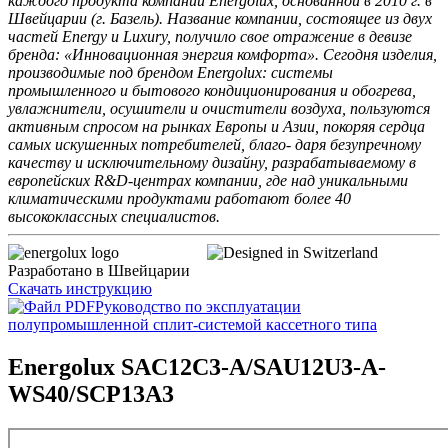
каждого продукта компании Energolux, основанной в 2010 г. в
Швейцарии (г. Базель). Название компании, состоящее из двух
частей Energy и Luxury, получило свое отражение в девизе
бренда: «Инновационная энергия комфорта». Сегодня изделия,
производимые под брендом Energolux: системы
промышленного и бытового кондиционирования и обогрева,
увлажнители, осушители и очистители воздуха, пользуются
активным спросом на рынках Европы и Азии, покоряя сердца
самых искушенных потребителей, благо- даря безупречному
качеству и исключительному дизайну, разрабатываемому в
европейских R&D-центрах компании, где над уникальными
климатическими продуктами работают более 40
высококлассных специалистов.
Разработано в Швейцарии
Скачать инструкцию
Руководство по эксплуатации
полупромышленной сплит-системой кассетного типа
Energolux SAC12C3-A/SAU12U3-A-
WS40/SCP13A3