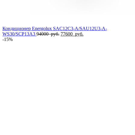
Кондиционер Energolux SAC12C3-A/SAU12U3-A-
Первоначальная
Текущая
WS30/SCP13A3
94000
руб.
77600
руб.
цена
цена:
-15%
составляла
77600
94000
руб..
руб..