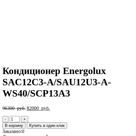
Нажмите, чтобы увеличить
Кондиционер Energolux
SAC12C3-A/SAU12U3-A-
WS40/SCP13A3
Первоначальная
Текущая
96300
руб.
82000
руб.
цена
цена:
Количество
составляла
82000
товара
96300
руб..
В корзину
Купить в один клик
Кондиционер
руб..
Заказано:
0
Energolux