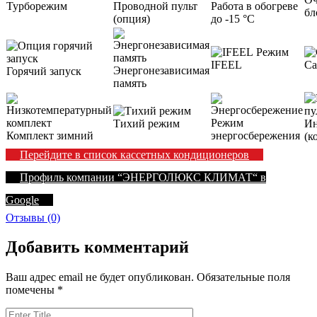
Турборежим
Проводной пульт
Работа в обогреве
бл
(опция)
до -15 °С
Режим
IFEEL
Са
Энергонезависимая
Горячий запуск
память
Режим
Тихий режим
Ин
Комплект зимний
энергосбережения
(к
Перейдите в список кассетных кондиционеров
Профиль компании “ЭНЕРГОЛЮКС КЛИМАТ“ в
Google
Отзывы (0)
Добавить комментарий
Ваш адрес email не будет опубликован.
Обязательные поля
помечены
*