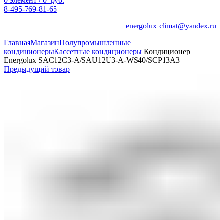
0
элемент
/
0
руб.
8-495-769-81-65
energolux-climat@yandex.ru
Главная
Магазин
Полупромышленные
кондиционеры
Кассетные кондиционеры
Кондиционер
Energolux SAC12C3-A/SAU12U3-A-WS40/SCP13A3
Предыдущий товар