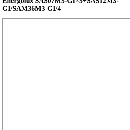
Energolux SAS07M3-GI×3+SAS12M3-
GI/SAM36M3-GI/4