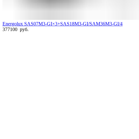
Energolux SAS07M3-GI×3+SAS18M3-GI/SAM36M3-GI/4
377100
руб.