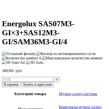
Нажмите, чтобы увеличить
Energolux SAS07M3-
GI×3+SAS12M3-
GI/SAM36M3-GI/4
368300
руб.
Количество
товара
В корзину
Купить в один клик
Energolux
SAS07M3-
Категория товара
Мульти сплит-системы
GI×3+SAS12M3-
GI/SAM36M3-
GI/4
Комплекты мульти сплит-