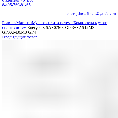
0
элемент
/
0
руб.
8-495-769-81-65
energolux-climat@yandex.ru
Главная
Магазин
Мульти сплит-системы
Комплекты мульти
сплит-систем
Energolux SAS07M3-GI×3+SAS12M3-
GI/SAM36M3-GI/4
Предыдущий товар