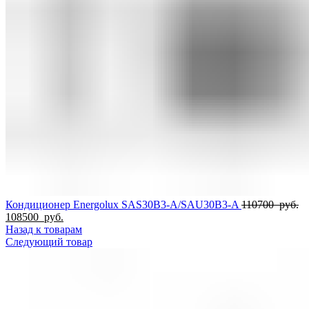
Пе
Кондиционер Energolux SAS30B3-A/SAU30B3-A
110700
руб.
Текущая
це
108500
руб.
цена:
со
Назад к товарам
108500
1
Следующий товар
руб..
ру