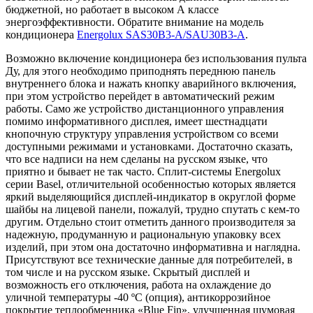
бюджетной, но работает в высоком А классе
энергоэффективности. Обратите внимание на модель
кондиционера
Energolux SAS30B3-A/SAU30B3-A
.
Возможно включение кондиционера без использования пульта
Ду, для этого необходимо приподнять переднюю панель
внутреннего блока и нажать кнопку аварийного включения,
при этом устройство перейдет в автоматический режим
работы. Само же устройство дистанционного управления
помимо информативного дисплея, имеет шестнадцати
кнопочную структуру управления устройством со всеми
доступными режимами и установками. Достаточно сказать,
что все надписи на нем сделаны на русском языке, что
приятно и бывает не так часто. Сплит-системы Energolux
серии Basel, отличительной особенностью которых является
яркий выделяющийся дисплей-индикатор в округлой форме
шайбы на лицевой панели, пожалуй, трудно спутать с кем-то
другим. Отдельно стоит отметить данного производителя за
надежную, продуманную и рациональную упаковку всех
изделий, при этом она достаточно информативна и наглядна.
Присутствуют все технические данные для потребителей, в
том числе и на русском языке. Скрытый дисплей и
возможность его отключения, работа на охлаждение до
уличной температуры -40 ºС (опция), антикоррозийное
покрытие теплообменника «Blue Fin», улучшенная шумовая