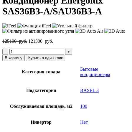
Кондиционер Energolux
SAS36B3-A/SAU36B3-A
Первоначальная
Текущая
125100
руб.
121300
руб.
цена
цена:
Количество
составляла
121300
товара
125100
руб..
В корзину
Купить в один клик
Кондиционер
руб..
Energolux
Бытовые
Категория товара
SAS36B3-
кондиционеры
A/SAU36B3-
A
Подкатегория
BASEL 3
Обслуживаемая площадь, м2
100
Инвертор
Нет