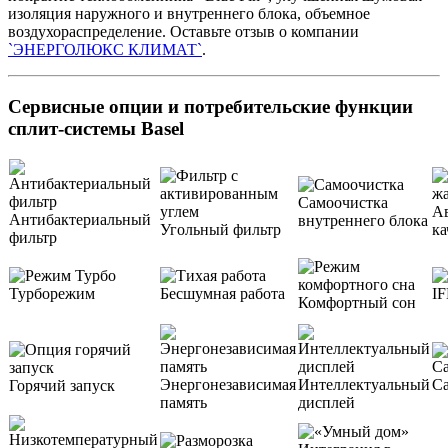
изоляция наружного и внутреннего блока, объемное
воздухораспределение. Оставьте отзыв о компании
`ЭНЕРГОЛЮКС КЛИМАТ`
.
Сервисные опции и потребительские функции
сплит-системы Basel
Самоочистка
Ав
Антибактериальный
внутреннего блока
Угольный фильтр
ка
фильтр
Турборежим
Бесшумная работа
I
Комфортный сон
Энергонезависимая
Интеллектуальный
С
Горячий запуск
память
дисплей