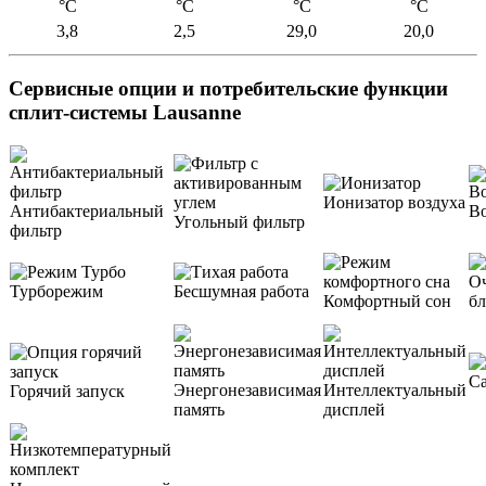
°С
°С
°С
°С
3,8
2,5
29,0
20,0
Сервисные опции и потребительские функции
сплит-системы Lausanne
Ионизатор воздуха
Антибактериальный
Во
Угольный фильтр
фильтр
Оч
Турборежим
Бесшумная работа
Комфортный сон
бл
С
Энергонезависимая
Интеллектуальный
Горячий запуск
память
дисплей