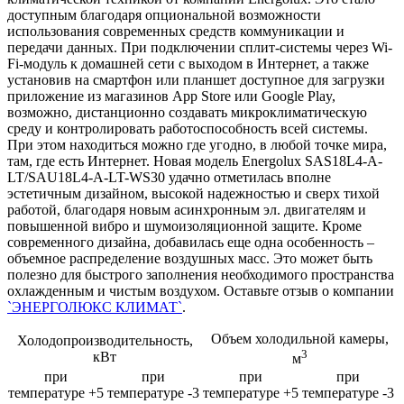
доступным благодаря опциональной возможности
использования современных средств коммуникации и
передачи данных. При подключении сплит-системы через Wi-
Fi-модуль к домашней сети с выходом в Интернет, а также
установив на смартфон или планшет доступное для загрузки
приложение из магазинов App Store или Google Play,
возможно, дистанционно создавать микроклиматическую
среду и контролировать работоспособность всей системы.
При этом находиться можно где угодно, в любой точке мира,
там, где есть Интернет.
Новая модель Energolux SAS18L4-A-
LT/SAU18L4-A-LT-WS30 удачно отметилась вполне
эстетичным дизайном, высокой надежностью и сверх тихой
работой, благодаря новым асинхронным эл. двигателям и
повышенной вибро и шумоизоляционной защите. Кроме
современного дизайна, добавилась еще одна особенность –
объемное распределение воздушных масс. Это может быть
полезно для быстрого заполнения необходимого пространства
охлажденным и чистым воздухом. Оставьте отзыв о компании
`ЭНЕРГОЛЮКС КЛИМАТ`
.
Объем холодильной камеры,
Холодопроизводительность,
3
кВт
м
при
при
при
при
температуре +5
температуре -3
температуре +5
температуре -3