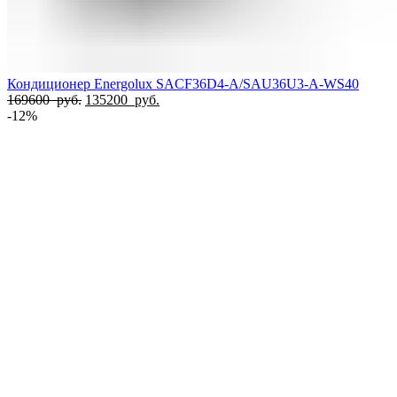
Кондиционер Energolux SACF36D4-A/SAU36U3-A-WS40
Первоначальная
Текущая
169600
руб.
135200
руб.
цена
цена:
-12%
составляла
135200
169600
руб..
руб..