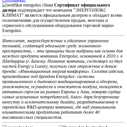
Сертификат официального
дилера
подтверждает что компания "ЭНЕРГОЛЮКС
КЛИМАТ" является официальным дилером и обладает всеми
полномочиями для осуществления продаж, монтажа и
сервисного обслуживания оборудования торговой марки
Energolux.
Интеллект, энергосбережение и удаленное управление
техникой, создающей идеальную среду жизненного
пространства, – эти принципы были выбраны как основа для
каждого продукта компании Energolux, основанной в 2010 г. в
Швейцарии (г. Базель). Название компании, состоящее из двух
частей Energy и Luxury, получило свое отражение в девизе
бренда: «Инновационная энергия комфорта». Сегодня изделия,
производимые под брендом Energolux: системы
промышленного и бытового кондиционирования и обогрева,
увлажнители, осушители и очистители воздуха, пользуются
активным спросом на рынках Европы и Азии, покоряя сердца
самых искушенных потребителей, благо- даря безупречному
качеству и исключительному дизайну, разрабатываемому в
европейских R&D-центрах компании, где над уникальными
климатическими продуктами работают более 40
высококлассных специалистов.