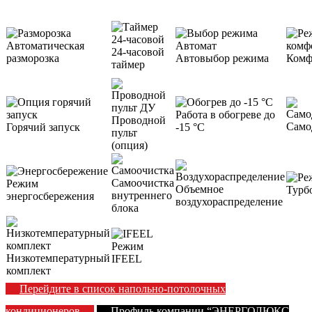
Автоматическая
24-часовой
разморозка
Автовыбор режима
Комф
таймер
Работа в обогреве до
Проводной
Само
Горячий запуск
-15 °С
пульт
(опция)
Самоочистка
Режим
Объемное
Турб
внутреннего
энергосбережения
воздухораспределение
блока
Режим
Низкотемпературный
IFEEL
комплект
Перейдите в список напольно-потолочных
кондиционеров
Профиль компании “ЭНЕРГОЛЮКС