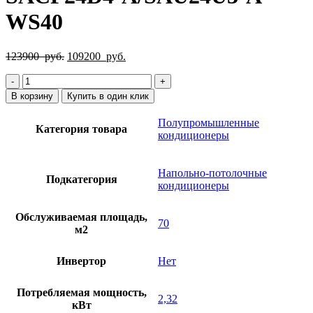
WS40
Первоначальная
Текущая
123900
руб.
109200
руб.
цена
цена:
Количество
составляла
109200
товара
123900
руб..
В корзину
Купить в один клик
Кондиционер
руб..
Energolux
Полупромышленные
Категория товара
SACF24D4-
кондиционеры
A/SAU24U3-
A-
WS40
Напольно-потолочные
Подкатегория
кондиционеры
Обслуживаемая площадь,
70
м2
Инвертор
Нет
Потребляемая мощность,
2,32
кВт