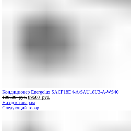
Кондиционер Energolux SACF18D4-A/SAU18U3-A-WS40
Первоначальная
Текущая
100600
руб.
89600
руб.
цена
цена:
Назад к товарам
составляла
89600
Следующий товар
100600
руб..
руб..